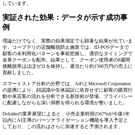
しています。
実証された効果：データが示す成功事
例
理論だけでなく、実際の効果測定でも顕著な結果が出ていま
す。コープデリの店舗離脱防止施策では、ID-POSデータで
顧客の未利用化パターンを事前把握し、適切なタイミングで
金券クーポンを配布。結果として、クーポン使用者の8週間
後離脱率はほぼゼロを維持し、週当たり約1500万円の売上に
貢献しました。
スマートストア分析の分野では、AiFiとMicrosoft Corporation
の提携により、顔認識や生体認証に依存せずに顧客の購買行
動や来店客の流れを分析できる新技術が登場。プライバシー
に配慮しながらも深い洞察を得られる環境が整いました。
Deloitteの業界展望によると、小売企業幹部の67%が今後1年
以内にAI主導のパーソナライゼーション機能を導入予定と
しており、この流れはさらに加速すると予測されます。