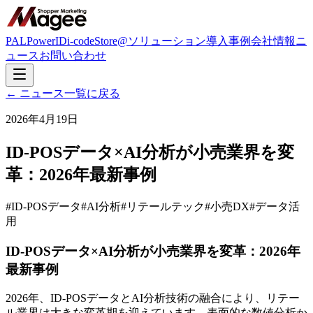
PAL
PowerID
i-code
Store@
ソリューション
導入事例
会社情報
ニ
ュース
お問い合わせ
← ニュース一覧に戻る
2026年4月19日
ID-POSデータ×AI分析が小売業界を変
革：2026年最新事例
#
ID-POSデータ
#
AI分析
#
リテールテック
#
小売DX
#
データ活
用
ID-POSデータ×AI分析が小売業界を変革：2026年
最新事例
2026年、ID-POSデータとAI分析技術の融合により、リテー
ル業界は大きな変革期を迎えています。表面的な数値分析か