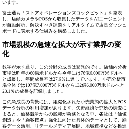
います。
富士通も「ストアオペレーションズコックピット」を発表
し、店頭カメラやPOSから収集したデータをAIエージェント
が自動解析。解決すべき課題をリアルタイムで店長ダッシュ
ボードに表示する仕組みを構築しました。
市場規模の急速な拡大が示す業界の変
化
数字が示す通り、この分野の成長は驚異的です。店舗内分析
市場は昨年の60億米ドルから今年には76億6,000万米ドルへ
と成長し、年間成長率は27.6％に達しています。小売分析市
場全体では107億7,000万米ドルから132億6,000万米ドルへと
23.1％の成長を記録しました。
この急成長の背景には、組織化された小売業態の拡大とPOS
データ分析の利用増加があります。矢野経済研究所の調査に
よると、価格競争からの脱却が急務となる中、各社は「価値
創造」や「顧客接点」強化に向けた具体的テーマとして、顧
客データ活用、リテールメディア展開、地域連携などを推進