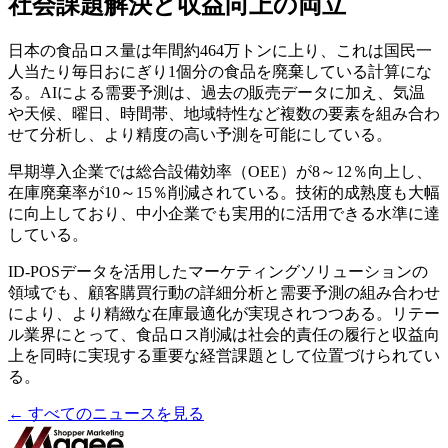
社会課題解決と収益向上の両立
日本の食品ロス量は年間約464万トンに上り、これは国民一
人当たり毎日おにぎり1個分の食品を廃棄している計算にな
る。AIによる需要予測は、過去の販売データに加え、気温
や天候、曜日、時間帯、地域特性など複数の要素を組み合わ
せて分析し、より精度の高い予測を可能にしている。
早期導入企業では総合設備効率（OEE）が8～12％向上し、
在庫廃棄率が10～15％削減されている。技術的成熟度も大幅
に向上しており、中小企業でも実用的に活用できる水準に達
している。
ID-POSデータを活用したマーケティングソリューションの
領域でも、顧客購買行動の詳細分析と需要予測の組み合わせ
により、より精緻な在庫最適化が実現されつつある。リテー
ル業界にとって、食品ロス削減は社会的責任の履行と収益向
上を同時に実現する重要な経営課題として位置づけられてい
る。
← すべてのニュースを見る