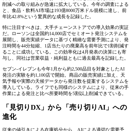
削減への取り組みが急速に拡大している。今年の調査による
と、食品・飲料AI市場は193億8000万米ドル規模に達し、前
年比42.8%という驚異的な成長を記録した。
特に注目すべきは、大手チェーンストアでの導入効果の実証
だ。ローソンは全国約14,000店でセミオート発注システムを
展開し、販売実績データに基づく精緻な需要予測により、発
注時間を44分短縮、1店当たりの廃棄高を前年比で1割削減す
ることに成功している。この効率化は4月発表の決算にも寄
与し、同社は営業収益・純利益ともに過去最高を記録した。
セブン-イレブンも今年1月から約2,500品目を対象としたAI
発注の実験を約1,100店で開始。商品の販売実績に加え、天
気予報や実際の天候データから発注数を提案するシステムを
導入している。ライフでも同様のシステムにより、従来の手
作業による発注と比べ所要時間を5割以上削減できている。
「見切りDX」から「売り切りAI」への
進化
従来の値引きによる在庫処分から、AIによる適切な需要予