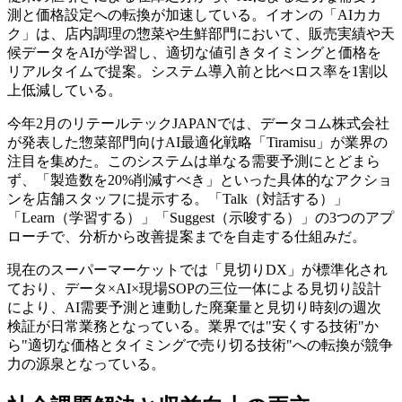
測と価格設定への転換が加速している。イオンの「AIカカ
ク」は、店内調理の惣菜や生鮮部門において、販売実績や天
候データをAIが学習し、適切な値引きタイミングと価格を
リアルタイムで提案。システム導入前と比べロス率を1割以
上低減している。
今年2月のリテールテックJAPANでは、データコム株式会社
が発表した惣菜部門向けAI最適化戦略「Tiramisu」が業界の
注目を集めた。このシステムは単なる需要予測にとどまら
ず、「製造数を20%削減すべき」といった具体的なアクショ
ンを店舗スタッフに提示する。「Talk（対話する）」
「Learn（学習する）」「Suggest（示唆する）」の3つのアプ
ローチで、分析から改善提案までを自走する仕組みだ。
現在のスーパーマーケットでは「見切りDX」が標準化され
ており、データ×AI×現場SOPの三位一体による見切り設計
により、AI需要予測と連動した廃棄量と見切り時刻の週次
検証が日常業務となっている。業界では"安くする技術"か
ら"適切な価格とタイミングで売り切る技術"への転換が競争
力の源泉となっている。