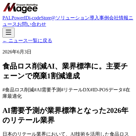
PAL
PowerID
i-code
Store@
ソリューション
導入事例
会社情報
ニ
ュース
お問い合わせ
← ニュース一覧に戻る
2026年6月3日
食品ロス削減AI、業界標準に。主要チ
ェーンで廃棄1割減達成
#
食品ロス削減
#
AI需要予測
#
リテールDX
#
ID-POSデータ
#
在
庫最適化
AI需要予測が業界標準となった2026年
のリテール業界
日本のリテール業界において、AI技術を活用した食品ロス