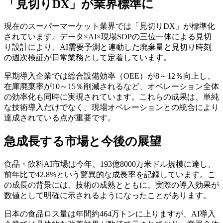
「見切りDX」が業界標準に
現在のスーパーマーケット業界では「見切りDX」が標準化
されています。データ×AI×現場SOPの三位一体による見切
り設計により、AI需要予測と連動した廃棄量と見切り時刻
の週次検証が日常業務として定着しています。
早期導入企業では総合設備効率（OEE）が8～12％向上し、
在庫廃棄率が10～15％削減されるなど、オペレーション全体
の効率化も同時に実現されています。これらの成果は、単純
な技術導入だけでなく、現場オペレーションとの統合により
達成されている点が重要です。
急成長する市場と今後の展望
食品・飲料AI市場は今年、193億8000万米ドル規模に達し、
前年比で42.8%という驚異的な成長率を記録しています。こ
の成長の背景には、技術の成熟とともに、実際の導入効果が
数値として明確に示されるようになったことがあります。
日本の食品ロス量は年間約464万トンに上りますが、AI導入