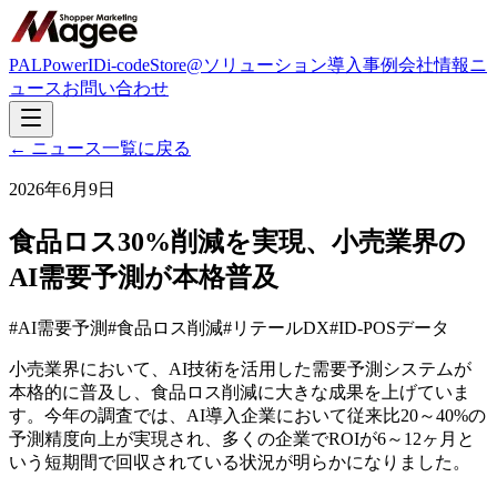
PAL
PowerID
i-code
Store@
ソリューション
導入事例
会社情報
ニ
ュース
お問い合わせ
← ニュース一覧に戻る
2026年6月9日
食品ロス30%削減を実現、小売業界の
AI需要予測が本格普及
#
AI需要予測
#
食品ロス削減
#
リテールDX
#
ID-POSデータ
小売業界において、AI技術を活用した需要予測システムが
本格的に普及し、食品ロス削減に大きな成果を上げていま
す。今年の調査では、AI導入企業において従来比20～40%の
予測精度向上が実現され、多くの企業でROIが6～12ヶ月と
いう短期間で回収されている状況が明らかになりました。