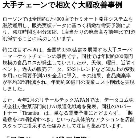
大手チェーンで相次ぐ大幅改善事例
ローソンでは全国約1万4000店でセミオート発注システムを
継続運用し、販売実績データに基づく精緻な需要予測によ
り、発注時間を44分短縮、1店当たりの廃棄高を前年比で1割
削減することに成功しています。
特に注目すべきは、全国約3,500店舗を展開する大手スーパ
ーマーケットチェーンの事例です。同社では年間約200億円
規模の食品ロスが発生していましたが、天候、曜日、近隣イ
ベント、過去の販売データ、SNSトレンドなど50以上の変数
を用いた需要予測AIを全店に導入。その結果、食品廃棄率
が平均30%削減され、年間約60億円の廃棄コスト削減を実現
しました。
また、今年2月のリテールテックJAPANでは、データコム株
式会社が惣菜部門向けAI最適化戦略を発表。同社のAIパー
トナー「Tiramisu」は、単なる需要予測にとどまらず、「製
造数を20%削減すべき」といった具体的なアクションを店舗
スタッフに提示する仕組みとして注目を集めています。